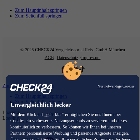
Zum Hauptinhalt springen
Zum Seitenfuß springen
© 2026 CHECK24 Vergleichsportal Reise GmbH München
AGB
Datenschutz
Impressum
Zum Hauptinhalt springen
Nur notwendige Cookies
Zum Hauptinhalt springen
Zum Seitenfuß springen
Unvergleichlich lecker
Loading...
Mit dem Klick auf „geht klar” ermöglichen Sie uns Ihnen über
Loading...
Cookies ein verbessertes Nutzungserlebnis zu servieren und dieses
kontinuierlich zu verbessern. So können wir Ihnen bei unseren
Partnern personalisierte Werbung und passende Angebote anzeigen.
Über „anpassen” können Sie Ihre persönlichen Präferenzen festlegen.