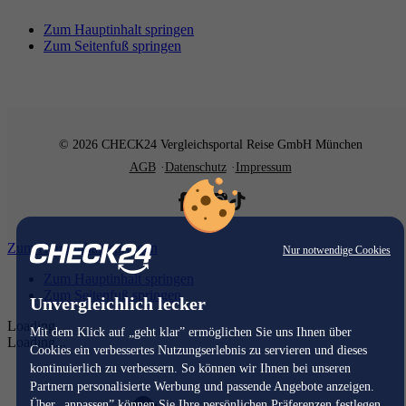
Zum Hauptinhalt springen
Zum Seitenfuß springen
© 2026 CHECK24 Vergleichsportal Reise GmbH München
AGB
Datenschutz
Impressum
Zum Hauptinhalt springen
Nur notwendige Cookies
Zum Hauptinhalt springen
Zum Seitenfuß springen
Unvergleichlich lecker
Loading...
Mit dem Klick auf „geht klar” ermöglichen Sie uns Ihnen über
Loading...
Cookies ein verbessertes Nutzungserlebnis zu servieren und dieses
kontinuierlich zu verbessern. So können wir Ihnen bei unseren
Partnern personalisierte Werbung und passende Angebote anzeigen.
Über „anpassen” können Sie Ihre persönlichen Präferenzen festlegen.