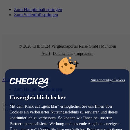
Zum Hauptinhalt springen
Zum Seitenfuß springen
© 2026 CHECK24 Vergleichsportal Reise GmbH München
AGB
Datenschutz
Impressum
Zum Hauptinhalt springen
Nur notwendige Cookies
Zum Hauptinhalt springen
Zum Seitenfuß springen
Unvergleichlich lecker
Loading...
Mit dem Klick auf „geht klar” ermöglichen Sie uns Ihnen über
Loading...
Cookies ein verbessertes Nutzungserlebnis zu servieren und dieses
kontinuierlich zu verbessern. So können wir Ihnen bei unseren
Partnern personalisierte Werbung und passende Angebote anzeigen.
Über „anpassen” können Sie Ihre persönlichen Präferenzen festlegen.