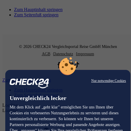
Zum Hauptinhalt springen
Zum Seitenfuß springen
© 2026 CHECK24 Vergleichsportal Reise GmbH München
AGB
Datenschutz
Impressum
Zum Hauptinhalt springen
Nur notwendige Cookies
Zum Hauptinhalt springen
Zum Seitenfuß springen
Unvergleichlich lecker
Loading...
Mit dem Klick auf „geht klar” ermöglichen Sie uns Ihnen über
Loading...
Cookies ein verbessertes Nutzungserlebnis zu servieren und dieses
kontinuierlich zu verbessern. So können wir Ihnen bei unseren
Partnern personalisierte Werbung und passende Angebote anzeigen.
Über „anpassen” können Sie Ihre persönlichen Präferenzen festlegen.