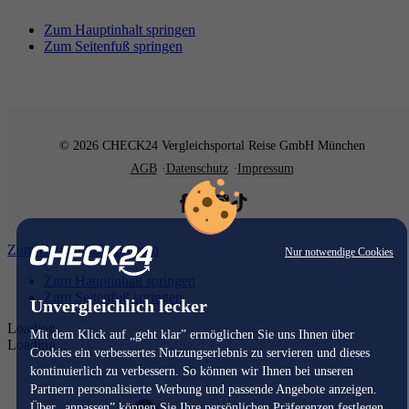
Zum Hauptinhalt springen
Zum Seitenfuß springen
© 2026 CHECK24 Vergleichsportal Reise GmbH München
AGB
Datenschutz
Impressum
Zum Hauptinhalt springen
Nur notwendige Cookies
Zum Hauptinhalt springen
Zum Seitenfuß springen
Unvergleichlich lecker
Loading...
Mit dem Klick auf „geht klar” ermöglichen Sie uns Ihnen über
Loading...
Cookies ein verbessertes Nutzungserlebnis zu servieren und dieses
kontinuierlich zu verbessern. So können wir Ihnen bei unseren
Partnern personalisierte Werbung und passende Angebote anzeigen.
Über „anpassen” können Sie Ihre persönlichen Präferenzen festlegen.