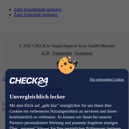
Zum Hauptinhalt springen
Zum Seitenfuß springen
© 2026 CHECK24 Vergleichsportal Reise GmbH München
AGB
Datenschutz
Impressum
Zum Hauptinhalt springen
Nur notwendige Cookies
Zum Hauptinhalt springen
Zum Seitenfuß springen
Unvergleichlich lecker
Loading...
Mit dem Klick auf „geht klar” ermöglichen Sie uns Ihnen über
Loading...
Cookies ein verbessertes Nutzungserlebnis zu servieren und dieses
kontinuierlich zu verbessern. So können wir Ihnen bei unseren
Partnern personalisierte Werbung und passende Angebote anzeigen.
Über „anpassen” können Sie Ihre persönlichen Präferenzen festlegen.