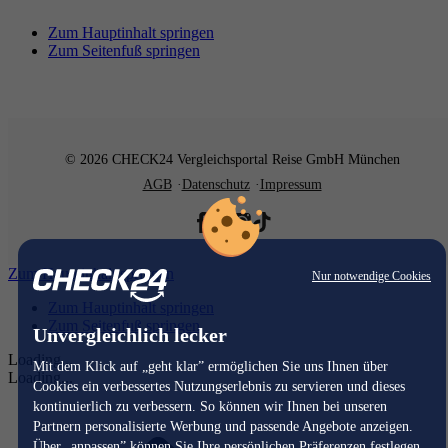
Zum Hauptinhalt springen
Zum Seitenfuß springen
© 2026 CHECK24 Vergleichsportal Reise GmbH München
AGB
Datenschutz
Impressum
Zum Hauptinhalt springen
Nur notwendige Cookies
Zum Hauptinhalt springen
Zum Seitenfuß springen
Unvergleichlich lecker
Loading...
Mit dem Klick auf „geht klar” ermöglichen Sie uns Ihnen über
Loading...
Cookies ein verbessertes Nutzungserlebnis zu servieren und dieses
kontinuierlich zu verbessern. So können wir Ihnen bei unseren
Partnern personalisierte Werbung und passende Angebote anzeigen.
Über „anpassen” können Sie Ihre persönlichen Präferenzen festlegen.