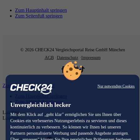
Zum Hauptinhalt springen
Zum Seitenfuß springen
© 2026 CHECK24 Vergleichsportal Reise GmbH München
AGB
Datenschutz
Impressum
Zum Hauptinhalt springen
Nur notwendige Cookies
Zum Hauptinhalt springen
Zum Seitenfuß springen
Unvergleichlich lecker
Loading...
Mit dem Klick auf „geht klar” ermöglichen Sie uns Ihnen über
Loading...
Cookies ein verbessertes Nutzungserlebnis zu servieren und dieses
kontinuierlich zu verbessern. So können wir Ihnen bei unseren
Partnern personalisierte Werbung und passende Angebote anzeigen.
Über „anpassen” können Sie Ihre persönlichen Präferenzen festlegen.