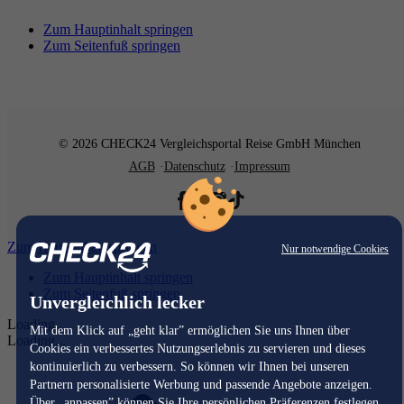
Zum Hauptinhalt springen
Zum Seitenfuß springen
© 2026 CHECK24 Vergleichsportal Reise GmbH München
AGB
Datenschutz
Impressum
Zum Hauptinhalt springen
Nur notwendige Cookies
Zum Hauptinhalt springen
Zum Seitenfuß springen
Unvergleichlich lecker
Loading...
Mit dem Klick auf „geht klar” ermöglichen Sie uns Ihnen über
Loading...
Cookies ein verbessertes Nutzungserlebnis zu servieren und dieses
kontinuierlich zu verbessern. So können wir Ihnen bei unseren
Partnern personalisierte Werbung und passende Angebote anzeigen.
Über „anpassen” können Sie Ihre persönlichen Präferenzen festlegen.