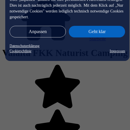
Dies ist auch nachträglich jederzeit möglich. Mit dem Klick auf „Nur
notwendige Cookies” werden lediglich technisch notwendige Cookies
gespeichert.
Anpassen
Geht klar
Startseite
Datenschutzerklärung
Valalta FKK Naturist Camping
Cookierichtlinie
Impressum