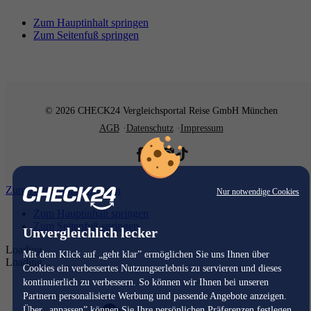
Zum Hauptinhalt springen
Zum Seitenfuß springen
© 2026 CHECK24 Vergleichsportal Reise GmbH München
AGB
Datenschutz
Impressum
Zum Hauptinhalt springen
Nur notwendige Cookies
Zum Hauptinhalt springen
Zum Seitenfuß springen
Unvergleichlich lecker
Loading...
Mit dem Klick auf „geht klar” ermöglichen Sie uns Ihnen über
Loading...
Cookies ein verbessertes Nutzungserlebnis zu servieren und dieses
kontinuierlich zu verbessern. So können wir Ihnen bei unseren
Partnern personalisierte Werbung und passende Angebote anzeigen.
Über „anpassen” können Sie Ihre persönlichen Präferenzen festlegen.