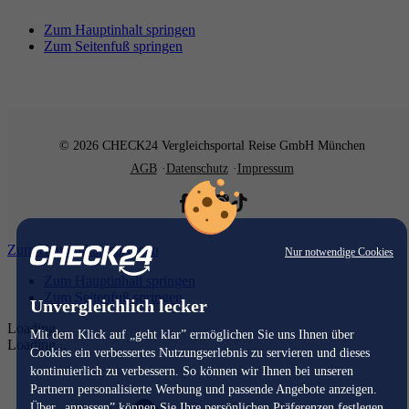
Zum Hauptinhalt springen
Zum Seitenfuß springen
© 2026 CHECK24 Vergleichsportal Reise GmbH München
AGB
Datenschutz
Impressum
Zum Hauptinhalt springen
Nur notwendige Cookies
Zum Hauptinhalt springen
Zum Seitenfuß springen
Unvergleichlich lecker
Loading...
Mit dem Klick auf „geht klar” ermöglichen Sie uns Ihnen über
Loading...
Cookies ein verbessertes Nutzungserlebnis zu servieren und dieses
kontinuierlich zu verbessern. So können wir Ihnen bei unseren
Partnern personalisierte Werbung und passende Angebote anzeigen.
Über „anpassen” können Sie Ihre persönlichen Präferenzen festlegen.