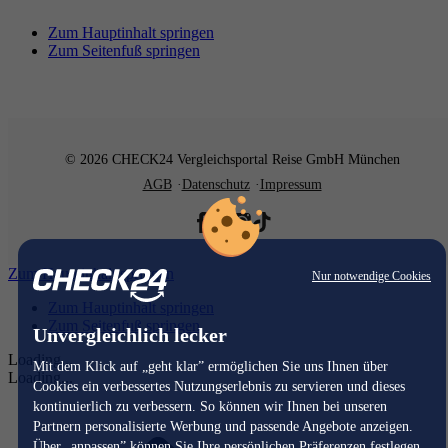
Zum Hauptinhalt springen
Zum Seitenfuß springen
© 2026 CHECK24 Vergleichsportal Reise GmbH München
AGB
Datenschutz
Impressum
Zum Hauptinhalt springen
Nur notwendige Cookies
Zum Hauptinhalt springen
Zum Seitenfuß springen
Unvergleichlich lecker
Loading...
Mit dem Klick auf „geht klar” ermöglichen Sie uns Ihnen über
Loading...
Cookies ein verbessertes Nutzungserlebnis zu servieren und dieses
kontinuierlich zu verbessern. So können wir Ihnen bei unseren
Partnern personalisierte Werbung und passende Angebote anzeigen.
Über „anpassen” können Sie Ihre persönlichen Präferenzen festlegen.