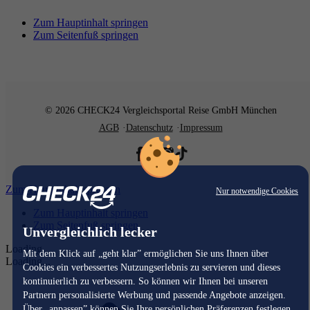
Zum Hauptinhalt springen
Zum Seitenfuß springen
© 2026 CHECK24 Vergleichsportal Reise GmbH München
AGB
Datenschutz
Impressum
Zum Hauptinhalt springen
Nur notwendige Cookies
Zum Hauptinhalt springen
Zum Seitenfuß springen
Unvergleichlich lecker
Loading...
Mit dem Klick auf „geht klar” ermöglichen Sie uns Ihnen über
Loading...
Cookies ein verbessertes Nutzungserlebnis zu servieren und dieses
kontinuierlich zu verbessern. So können wir Ihnen bei unseren
Partnern personalisierte Werbung und passende Angebote anzeigen.
Über „anpassen” können Sie Ihre persönlichen Präferenzen festlegen.