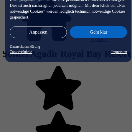
Dies ist auch nachträglich jederzeit möglich. Mit dem Klick auf „Nur
notwendige Cookies” werden lediglich technisch notwendige Cookies
gespeichert.
Anpassen
Geht klar
Startseite
Datenschutzerklärung
Sofitel Agadir Royal Bay Resort
Cookierichtlinie
Impressum