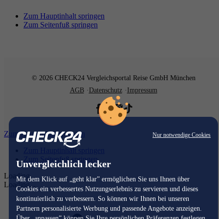
Zum Hauptinhalt springen
Zum Seitenfuß springen
© 2026 CHECK24 Vergleichsportal Reise GmbH München
AGB
Datenschutz
Impressum
Zum Hauptinhalt springen
Nur notwendige Cookies
Zum Hauptinhalt springen
Zum Seitenfuß springen
Unvergleichlich lecker
Loading...
Mit dem Klick auf „geht klar” ermöglichen Sie uns Ihnen über
Loading...
Cookies ein verbessertes Nutzungserlebnis zu servieren und dieses
kontinuierlich zu verbessern. So können wir Ihnen bei unseren
Partnern personalisierte Werbung und passende Angebote anzeigen.
Über „anpassen” können Sie Ihre persönlichen Präferenzen festlegen.