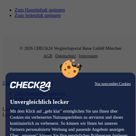
Zum Hauptinhalt springen
Zum Seitenfuß springen
© 2026 CHECK24 Vergleichsportal Reise GmbH München
AGB
Datenschutz
Impressum
Zum Hauptinhalt springen
Nur notwendige Cookies
Zum Hauptinhalt springen
Zum Seitenfuß springen
Unvergleichlich lecker
Loading...
Mit dem Klick auf „geht klar” ermöglichen Sie uns Ihnen über
Loading...
Cookies ein verbessertes Nutzungserlebnis zu servieren und dieses
kontinuierlich zu verbessern. So können wir Ihnen bei unseren
Partnern personalisierte Werbung und passende Angebote anzeigen.
Über „anpassen” können Sie Ihre persönlichen Präferenzen festlegen.