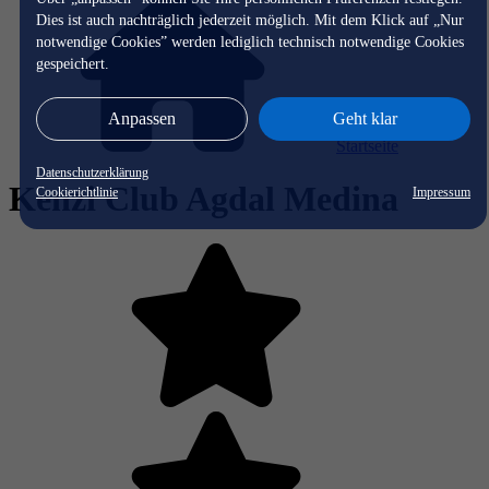
Dies ist auch nachträglich jederzeit möglich. Mit dem Klick auf „Nur
notwendige Cookies” werden lediglich technisch notwendige Cookies
gespeichert.
Anpassen
Geht klar
Startseite
Datenschutzerklärung
Kenzi Club Agdal Medina
Cookierichtlinie
Impressum