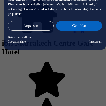
Dies ist auch nachträglich jederzeit möglich. Mit dem Klick auf „Nur
notwendige Cookies” werden lediglich technisch notwendige Cookies
gespeichert.
Anpassen
Geht klar
Startseite
Datenschutzerklärung
ibis Marrakech Centre Gare
Cookierichtlinie
Impressum
Hotel