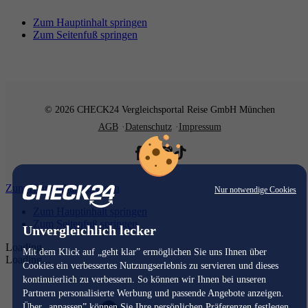
Zum Hauptinhalt springen
Zum Seitenfuß springen
© 2026 CHECK24 Vergleichsportal Reise GmbH München
AGB
Datenschutz
Impressum
Zum Hauptinhalt springen
Nur notwendige Cookies
Zum Hauptinhalt springen
Zum Seitenfuß springen
Unvergleichlich lecker
Loading...
Mit dem Klick auf „geht klar” ermöglichen Sie uns Ihnen über
Loading...
Cookies ein verbessertes Nutzungserlebnis zu servieren und dieses
kontinuierlich zu verbessern. So können wir Ihnen bei unseren
Partnern personalisierte Werbung und passende Angebote anzeigen.
Über „anpassen” können Sie Ihre persönlichen Präferenzen festlegen.