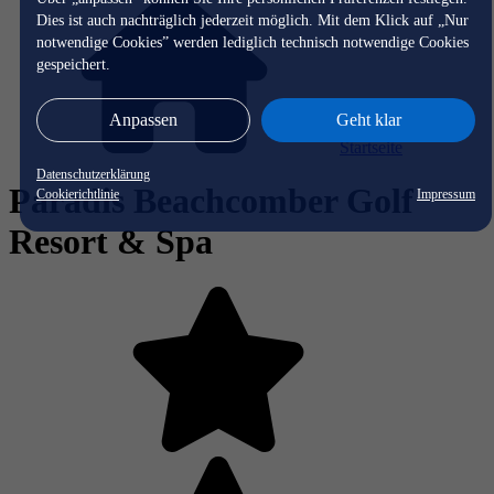
Dies ist auch nachträglich jederzeit möglich. Mit dem Klick auf „Nur
notwendige Cookies” werden lediglich technisch notwendige Cookies
gespeichert.
Anpassen
Geht klar
Startseite
Datenschutzerklärung
Paradis Beachcomber Golf
Cookierichtlinie
Impressum
Resort & Spa