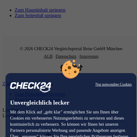
Zum Hauptinhalt springen
Zum Seitenfuß springen
© 2026 CHECK24 Vergleichsportal Reise GmbH München
AGB
Datenschutz
Impressum
Zum Hauptinhalt springen
Nur notwendige Cookies
Zum Hauptinhalt springen
Zum Seitenfuß springen
Unvergleichlich lecker
Loading...
Mit dem Klick auf „geht klar” ermöglichen Sie uns Ihnen über
Loading...
Cookies ein verbessertes Nutzungserlebnis zu servieren und dieses
kontinuierlich zu verbessern. So können wir Ihnen bei unseren
Partnern personalisierte Werbung und passende Angebote anzeigen.
Über „anpassen” können Sie Ihre persönlichen Präferenzen festlegen.