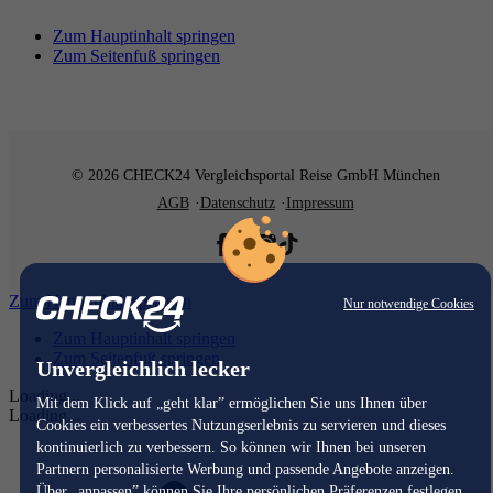
Zum Hauptinhalt springen
Zum Seitenfuß springen
© 2026 CHECK24 Vergleichsportal Reise GmbH München
AGB
Datenschutz
Impressum
Zum Hauptinhalt springen
Nur notwendige Cookies
Zum Hauptinhalt springen
Zum Seitenfuß springen
Unvergleichlich lecker
Loading...
Mit dem Klick auf „geht klar” ermöglichen Sie uns Ihnen über
Loading...
Cookies ein verbessertes Nutzungserlebnis zu servieren und dieses
kontinuierlich zu verbessern. So können wir Ihnen bei unseren
Partnern personalisierte Werbung und passende Angebote anzeigen.
Über „anpassen” können Sie Ihre persönlichen Präferenzen festlegen.