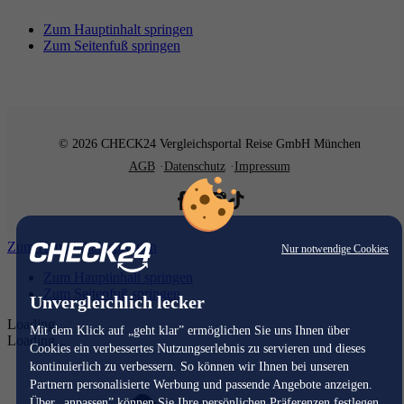
Zum Hauptinhalt springen
Zum Seitenfuß springen
© 2026 CHECK24 Vergleichsportal Reise GmbH München
AGB
Datenschutz
Impressum
Zum Hauptinhalt springen
Nur notwendige Cookies
Zum Hauptinhalt springen
Zum Seitenfuß springen
Unvergleichlich lecker
Loading...
Mit dem Klick auf „geht klar” ermöglichen Sie uns Ihnen über
Loading...
Cookies ein verbessertes Nutzungserlebnis zu servieren und dieses
kontinuierlich zu verbessern. So können wir Ihnen bei unseren
Partnern personalisierte Werbung und passende Angebote anzeigen.
Über „anpassen” können Sie Ihre persönlichen Präferenzen festlegen.