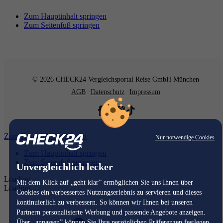
Zum Hauptinhalt springen
Zum Seitenfuß springen
© 2026 CHECK24 Vergleichsportal Reise GmbH München
AGB
Datenschutz
Impressum
Zum Hauptinhalt springen
Nur notwendige Cookies
Zum Hauptinhalt springen
Zum Seitenfuß springen
Unvergleichlich lecker
Loading...
Mit dem Klick auf „geht klar” ermöglichen Sie uns Ihnen über
Loading...
Cookies ein verbessertes Nutzungserlebnis zu servieren und dieses
kontinuierlich zu verbessern. So können wir Ihnen bei unseren
Partnern personalisierte Werbung und passende Angebote anzeigen.
Über „anpassen” können Sie Ihre persönlichen Präferenzen festlegen.