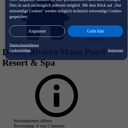
Dies ist auch nachträglich jederzeit möglich. Mit dem Klick auf „Nur
notwendige Cookies” werden lediglich technisch notwendige Cookies
gespeichert.
Anpassen
Geht klar
Startseite
Datenschutzerklärung
Desire Riviera Maya Pearl
Cookierichtlinie
Impressum
Resort & Spa
Informationen öffnen
Bewertung: 4 von 5 Sternen