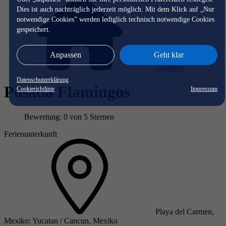
Dies ist auch nachträglich jederzeit möglich. Mit dem Klick auf „Nur
notwendige Cookies” werden lediglich technisch notwendige Cookies
gespeichert.
Anpassen
Geht klar
Startseite
Datenschutzerklärung
Posada Flamingos
Cookierichtlinie
Impressum
Bewertung: 0 von 5 Sternen
Ferienunterkunft
Playa del Carmen,
Mexiko: Yucatan / Cancun, Mexiko