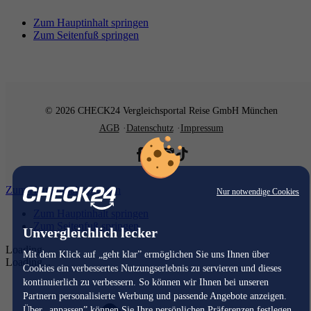
Zum Hauptinhalt springen
Zum Seitenfuß springen
© 2026 CHECK24 Vergleichsportal Reise GmbH München
AGB
Datenschutz
Impressum
Zum Hauptinhalt springen
Nur notwendige Cookies
Zum Hauptinhalt springen
Zum Seitenfuß springen
Unvergleichlich lecker
Loading...
Mit dem Klick auf „geht klar” ermöglichen Sie uns Ihnen über
Loading...
Cookies ein verbessertes Nutzungserlebnis zu servieren und dieses
kontinuierlich zu verbessern. So können wir Ihnen bei unseren
Partnern personalisierte Werbung und passende Angebote anzeigen.
Über „anpassen” können Sie Ihre persönlichen Präferenzen festlegen.