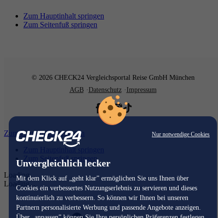
Zum Hauptinhalt springen
Zum Seitenfuß springen
© 2026 CHECK24 Vergleichsportal Reise GmbH München
AGB
Datenschutz
Impressum
Zum Hauptinhalt springen
Nur notwendige Cookies
Zum Hauptinhalt springen
Zum Seitenfuß springen
Unvergleichlich lecker
Loading...
Mit dem Klick auf „geht klar” ermöglichen Sie uns Ihnen über
Loading...
Cookies ein verbessertes Nutzungserlebnis zu servieren und dieses
kontinuierlich zu verbessern. So können wir Ihnen bei unseren
Partnern personalisierte Werbung und passende Angebote anzeigen.
Über „anpassen” können Sie Ihre persönlichen Präferenzen festlegen.