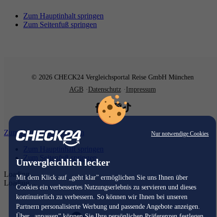
Zum Hauptinhalt springen
Zum Seitenfuß springen
© 2026 CHECK24 Vergleichsportal Reise GmbH München
AGB
Datenschutz
Impressum
Zum Hauptinhalt springen
Nur notwendige Cookies
Zum Hauptinhalt springen
Zum Seitenfuß springen
Unvergleichlich lecker
Loading...
Mit dem Klick auf „geht klar” ermöglichen Sie uns Ihnen über
Loading...
Cookies ein verbessertes Nutzungserlebnis zu servieren und dieses
kontinuierlich zu verbessern. So können wir Ihnen bei unseren
Partnern personalisierte Werbung und passende Angebote anzeigen.
Über „anpassen” können Sie Ihre persönlichen Präferenzen festlegen.