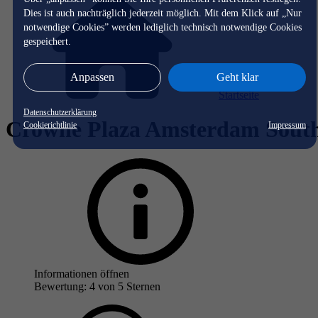
Dies ist auch nachträglich jederzeit möglich. Mit dem Klick auf „Nur
notwendige Cookies” werden lediglich technisch notwendige Cookies
gespeichert.
Anpassen
Geht klar
Startseite
Datenschutzerklärung
Crowne Plaza Amsterdam Sout
Cookierichtlinie
Impressum
Informationen öffnen
Bewertung: 4 von 5 Sternen