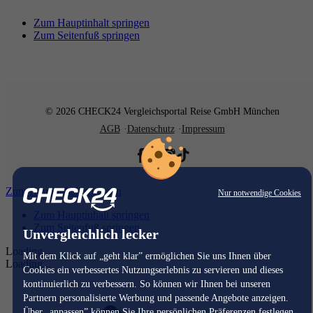
Zum Hauptinhalt springen
Zum Seitenfuß springen
© 2026 CHECK24 Vergleichsportal Reise GmbH München
AGB
Datenschutz
Impressum
Zum Hauptinhalt springen
Nur notwendige Cookies
Zum Hauptinhalt springen
Zum Seitenfuß springen
Unvergleichlich lecker
Loading...
Mit dem Klick auf „geht klar” ermöglichen Sie uns Ihnen über
Loading...
Cookies ein verbessertes Nutzungserlebnis zu servieren und dieses
kontinuierlich zu verbessern. So können wir Ihnen bei unseren
Partnern personalisierte Werbung und passende Angebote anzeigen.
Über „anpassen” können Sie Ihre persönlichen Präferenzen festlegen.