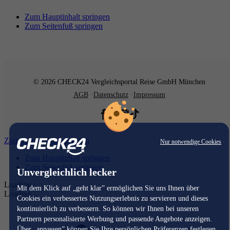
Zum Hauptinhalt springen
Zum Seitenfuß springen
© 2026 CHECK24 Vergleichsportal Reise GmbH München
AGB
Datenschutz
Impressum
Zum Hauptinhalt springen
Nur notwendige Cookies
Zum Hauptinhalt springen
Zum Seitenfuß springen
Unvergleichlich lecker
Loading...
Mit dem Klick auf „geht klar” ermöglichen Sie uns Ihnen über
Loading...
Cookies ein verbessertes Nutzungserlebnis zu servieren und dieses
kontinuierlich zu verbessern. So können wir Ihnen bei unseren
Partnern personalisierte Werbung und passende Angebote anzeigen.
Über „anpassen” können Sie Ihre persönlichen Präferenzen festlegen.