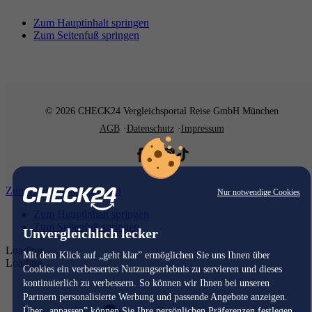
Zum Hauptinhalt springen
Zum Seitenfuß springen
© 2026 CHECK24 Vergleichsportal Reise GmbH München
AGB
Datenschutz
Impressum
Zum Hauptinhalt springen
Nur notwendige Cookies
Zum Hauptinhalt springen
Zum Seitenfuß springen
Unvergleichlich lecker
Loading...
Mit dem Klick auf „geht klar” ermöglichen Sie uns Ihnen über
Loading...
Cookies ein verbessertes Nutzungserlebnis zu servieren und dieses
kontinuierlich zu verbessern. So können wir Ihnen bei unseren
Partnern personalisierte Werbung und passende Angebote anzeigen.
Über „anpassen” können Sie Ihre persönlichen Präferenzen festlegen.