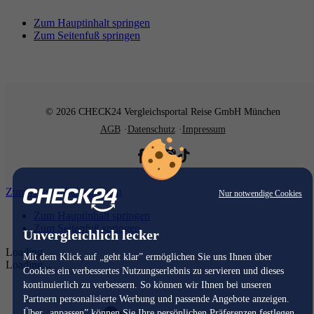
Zum Hauptinhalt springen
Zum Seitenfuß springen
© 2026 CHECK24 Vergleichsportal Reise GmbH München
AGB
Datenschutz
Impressum
Zum Hauptinhalt springen
Nur notwendige Cookies
Zum Hauptinhalt springen
Zum Seitenfuß springen
Unvergleichlich lecker
Loading...
Mit dem Klick auf „geht klar” ermöglichen Sie uns Ihnen über
Loading...
Cookies ein verbessertes Nutzungserlebnis zu servieren und dieses
kontinuierlich zu verbessern. So können wir Ihnen bei unseren
Partnern personalisierte Werbung und passende Angebote anzeigen.
Über „anpassen” können Sie Ihre persönlichen Präferenzen festlegen.