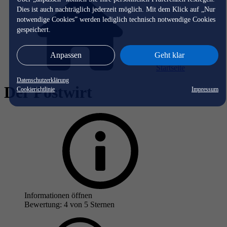
Dies ist auch nachträglich jederzeit möglich. Mit dem Klick auf „Nur
notwendige Cookies” werden lediglich technisch notwendige Cookies
gespeichert.
Anpassen
Geht klar
Startseite
Datenschutzerklärung
Der Postwirt
Cookierichtlinie
Impressum
Informationen öffnen
Bewertung: 4 von 5 Sternen