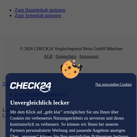
Zum Hauptinhalt springen
Zum Seitenfuß springen
© 2026 CHECK24 Vergleichsportal Reise GmbH München
AGB
Datenschutz
Impressum
Zum Hauptinhalt springen
Nur notwendige Cookies
Zum Hauptinhalt springen
Zum Seitenfuß springen
Unvergleichlich lecker
Loading...
Mit dem Klick auf „geht klar” ermöglichen Sie uns Ihnen über
Loading...
Cookies ein verbessertes Nutzungserlebnis zu servieren und dieses
kontinuierlich zu verbessern. So können wir Ihnen bei unseren
Partnern personalisierte Werbung und passende Angebote anzeigen.
Über „anpassen” können Sie Ihre persönlichen Präferenzen festlegen.