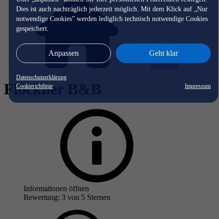
Dies ist auch nachträglich jederzeit möglich. Mit dem Klick auf „Nur
notwendige Cookies” werden lediglich technisch notwendige Cookies
gespeichert.
Anpassen
Geht klar
Startseite
Datenschutzerklärung
Flöckner B&B
Cookierichtlinie
Impressum
Informationen öffnen
Bewertung: 3 von 5 Sternen