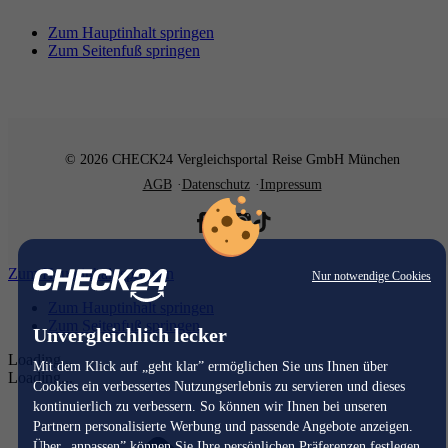
Zum Hauptinhalt springen
Zum Seitenfuß springen
© 2026 CHECK24 Vergleichsportal Reise GmbH München
AGB
Datenschutz
Impressum
Zum Hauptinhalt springen
Nur notwendige Cookies
Zum Hauptinhalt springen
Zum Seitenfuß springen
Unvergleichlich lecker
Loading...
Mit dem Klick auf „geht klar” ermöglichen Sie uns Ihnen über
Loading...
Cookies ein verbessertes Nutzungserlebnis zu servieren und dieses
kontinuierlich zu verbessern. So können wir Ihnen bei unseren
Partnern personalisierte Werbung und passende Angebote anzeigen.
Über „anpassen” können Sie Ihre persönlichen Präferenzen festlegen.