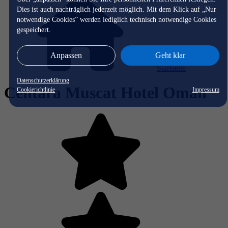
Dies ist auch nachträglich jederzeit möglich. Mit dem Klick auf „Nur
notwendige Cookies” werden lediglich technisch notwendige Cookies
gespeichert.
Anpassen
Geht klar
Startseite
Datenschutzerklärung
Centara Muscat Hotel Oman
Cookierichtlinie
Impressum