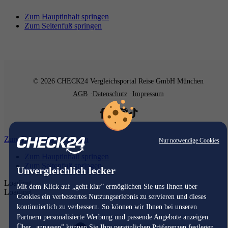
Zum Hauptinhalt springen
Zum Seitenfuß springen
© 2026 CHECK24 Vergleichsportal Reise GmbH München
AGB
Datenschutz
Impressum
Zum Hauptinhalt springen
Nur notwendige Cookies
Zum Hauptinhalt springen
Zum Seitenfuß springen
Unvergleichlich lecker
Loading...
Mit dem Klick auf „geht klar” ermöglichen Sie uns Ihnen über
Loading...
Cookies ein verbessertes Nutzungserlebnis zu servieren und dieses
kontinuierlich zu verbessern. So können wir Ihnen bei unseren
Partnern personalisierte Werbung und passende Angebote anzeigen.
Über „anpassen” können Sie Ihre persönlichen Präferenzen festlegen.