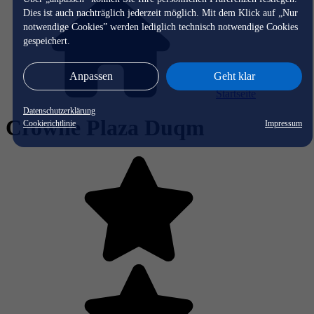
Dies ist auch nachträglich jederzeit möglich. Mit dem Klick auf „Nur
notwendige Cookies” werden lediglich technisch notwendige Cookies
gespeichert.
Anpassen
Geht klar
Startseite
Datenschutzerklärung
Crowne Plaza Duqm
Cookierichtlinie
Impressum