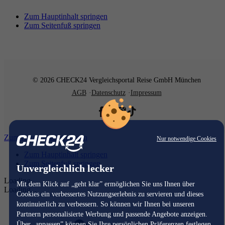
Zum Hauptinhalt springen
Zum Seitenfuß springen
© 2026 CHECK24 Vergleichsportal Reise GmbH München
AGB
Datenschutz
Impressum
Zum Hauptinhalt springen
Nur notwendige Cookies
Zum Hauptinhalt springen
Zum Seitenfuß springen
Unvergleichlich lecker
Loading...
Mit dem Klick auf „geht klar” ermöglichen Sie uns Ihnen über
Loading...
Cookies ein verbessertes Nutzungserlebnis zu servieren und dieses
kontinuierlich zu verbessern. So können wir Ihnen bei unseren
Partnern personalisierte Werbung und passende Angebote anzeigen.
Über „anpassen” können Sie Ihre persönlichen Präferenzen festlegen.