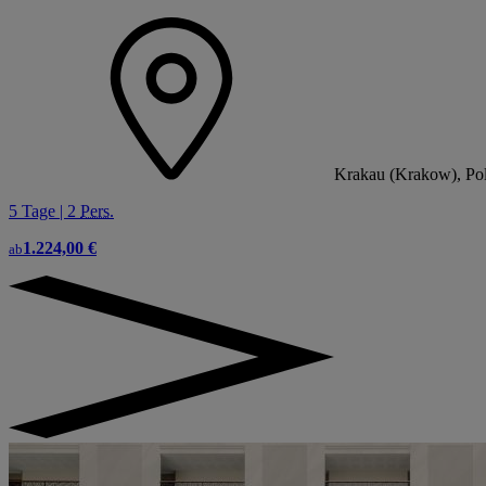
Krakau (Krakow), Pol
5 Tage | 2
Pers.
1.224,00 €
ab