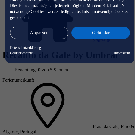
Dies ist auch nachträglich jederzeit möglich. Mit dem Klick auf „Nur
notwendige Cookies” werden lediglich technisch notwendige Cookies
gespeichert.
Anpassen
Geht klar
Startseite
Datenschutzerklärung
Recanto da Gale by Umbral
Cookierichtlinie
Impressum
Bewertung: 0 von 5 Sternen
Ferienunterkunft
Praia da Gale, Faro &
Algarve, Portugal