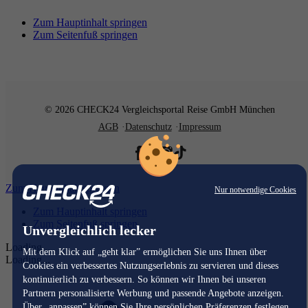
Zum Hauptinhalt springen
Zum Seitenfuß springen
© 2026 CHECK24 Vergleichsportal Reise GmbH München
AGB
Datenschutz
Impressum
Zum Hauptinhalt springen
Nur notwendige Cookies
Zum Hauptinhalt springen
Zum Seitenfuß springen
Unvergleichlich lecker
Loading...
Mit dem Klick auf „geht klar” ermöglichen Sie uns Ihnen über
Loading...
Cookies ein verbessertes Nutzungserlebnis zu servieren und dieses
kontinuierlich zu verbessern. So können wir Ihnen bei unseren
Partnern personalisierte Werbung und passende Angebote anzeigen.
Über „anpassen” können Sie Ihre persönlichen Präferenzen festlegen.