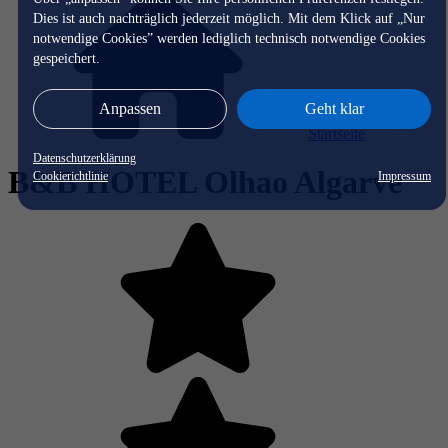
Dies ist auch nachträglich jederzeit möglich. Mit dem Klick auf „Nur
notwendige Cookies” werden lediglich technisch notwendige Cookies
gespeichert.
Anpassen
Geht klar
Startseite
Datenschutzerklärung
B&B HOTEL Olhao Algarve
Cookierichtlinie
Impressum