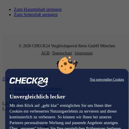
Zum Hauptinhalt springen
Zum Seitenfuß springen
© 2026 CHECK24 Vergleichsportal Reise GmbH München
AGB
Datenschutz
Impressum
Zum Hauptinhalt springen
Nur notwendige Cookies
Zum Hauptinhalt springen
Zum Seitenfuß springen
Unvergleichlich lecker
Loading...
Mit dem Klick auf „geht klar” ermöglichen Sie uns Ihnen über
Loading...
Cookies ein verbessertes Nutzungserlebnis zu servieren und dieses
kontinuierlich zu verbessern. So können wir Ihnen bei unseren
Partnern personalisierte Werbung und passende Angebote anzeigen.
Über „anpassen” können Sie Ihre persönlichen Präferenzen festlegen.