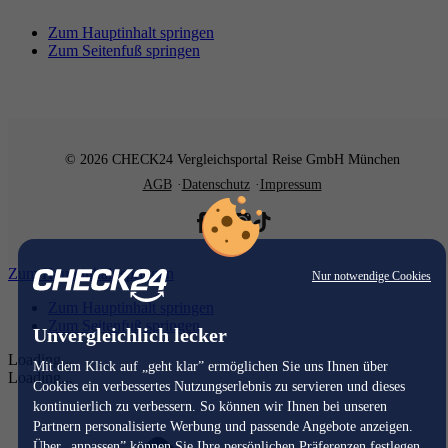
Zum Hauptinhalt springen
Zum Seitenfuß springen
© 2026 CHECK24 Vergleichsportal Reise GmbH München
AGB
Datenschutz
Impressum
Zum Hauptinhalt springen
Nur notwendige Cookies
Zum Hauptinhalt springen
Zum Seitenfuß springen
Unvergleichlich lecker
Loading...
Mit dem Klick auf „geht klar” ermöglichen Sie uns Ihnen über
Loading...
Cookies ein verbessertes Nutzungserlebnis zu servieren und dieses
kontinuierlich zu verbessern. So können wir Ihnen bei unseren
Partnern personalisierte Werbung und passende Angebote anzeigen.
Über „anpassen” können Sie Ihre persönlichen Präferenzen festlegen.