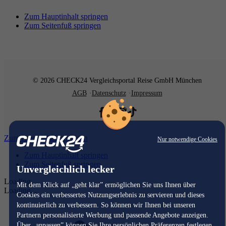
Zum Hauptinhalt springen
Zum Seitenfuß springen
© 2026 CHECK24 Vergleichsportal Reise GmbH München
AGB
Datenschutz
Impressum
Zum Hauptinhalt springen
Nur notwendige Cookies
Zum Hauptinhalt springen
Zum Seitenfuß springen
Unvergleichlich lecker
Loading...
Mit dem Klick auf „geht klar” ermöglichen Sie uns Ihnen über
Loading...
Cookies ein verbessertes Nutzungserlebnis zu servieren und dieses
kontinuierlich zu verbessern. So können wir Ihnen bei unseren
Partnern personalisierte Werbung und passende Angebote anzeigen.
Über „anpassen” können Sie Ihre persönlichen Präferenzen festlegen.