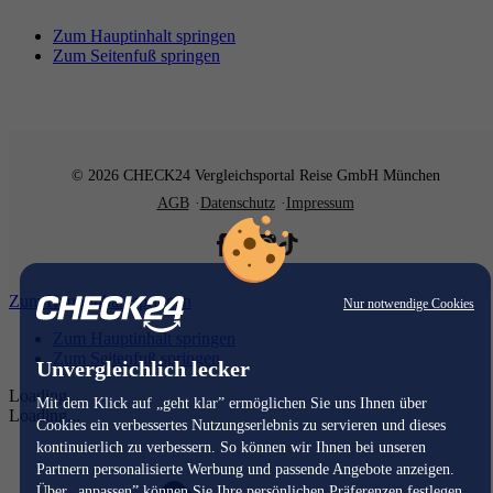
Zum Hauptinhalt springen
Zum Seitenfuß springen
© 2026 CHECK24 Vergleichsportal Reise GmbH München
AGB
Datenschutz
Impressum
Zum Hauptinhalt springen
Nur notwendige Cookies
Zum Hauptinhalt springen
Zum Seitenfuß springen
Unvergleichlich lecker
Loading...
Mit dem Klick auf „geht klar” ermöglichen Sie uns Ihnen über
Loading...
Cookies ein verbessertes Nutzungserlebnis zu servieren und dieses
kontinuierlich zu verbessern. So können wir Ihnen bei unseren
Partnern personalisierte Werbung und passende Angebote anzeigen.
Über „anpassen” können Sie Ihre persönlichen Präferenzen festlegen.