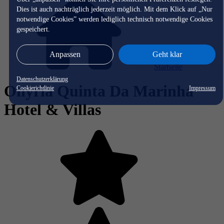
Dies ist auch nachträglich jederzeit möglich. Mit dem Klick auf „Nur
notwendige Cookies” werden lediglich technisch notwendige Cookies
gespeichert.
Anpassen
Geht klar
Startseite
Datenschutzerklärung
Onyria Quinta Da Marinha
Cookierichtlinie
Impressum
Hotel & Villas