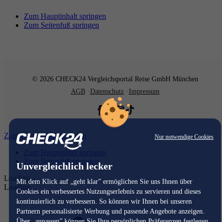
Zum Hauptinhalt springen
Zum Seitenfuß springen
© 2026 CHECK24 Vergleichsportal Reise GmbH München
AGB
Datenschutz
Impressum
Zum Hauptinhalt springen
Nur notwendige Cookies
Zum Hauptinhalt springen
Zum Seitenfuß springen
Unvergleichlich lecker
Loading...
Mit dem Klick auf „geht klar” ermöglichen Sie uns Ihnen über
Loading...
Cookies ein verbessertes Nutzungserlebnis zu servieren und dieses
kontinuierlich zu verbessern. So können wir Ihnen bei unseren
Partnern personalisierte Werbung und passende Angebote anzeigen.
Über „anpassen” können Sie Ihre persönlichen Präferenzen festlegen.