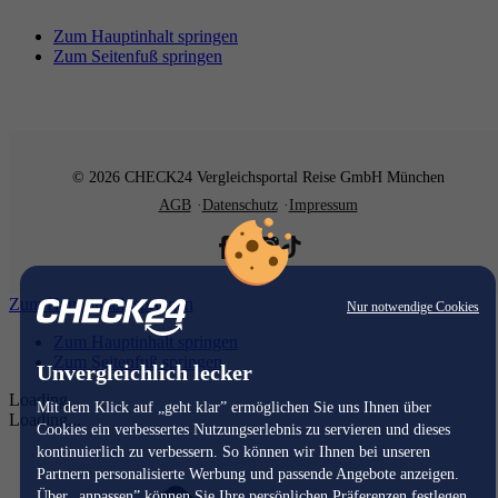
Zum Hauptinhalt springen
Zum Seitenfuß springen
© 2026 CHECK24 Vergleichsportal Reise GmbH München
AGB
Datenschutz
Impressum
Zum Hauptinhalt springen
Nur notwendige Cookies
Zum Hauptinhalt springen
Zum Seitenfuß springen
Unvergleichlich lecker
Loading...
Mit dem Klick auf „geht klar” ermöglichen Sie uns Ihnen über
Loading...
Cookies ein verbessertes Nutzungserlebnis zu servieren und dieses
kontinuierlich zu verbessern. So können wir Ihnen bei unseren
Partnern personalisierte Werbung und passende Angebote anzeigen.
Über „anpassen” können Sie Ihre persönlichen Präferenzen festlegen.