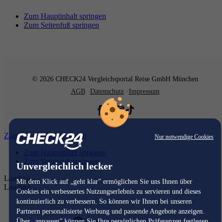
Zum Hauptinhalt springen
Zum Seitenfuß springen
© 2026 CHECK24 Vergleichsportal Reise GmbH München
AGB
Datenschutz
Impressum
Zum Hauptinhalt springen
Nur notwendige Cookies
Zum Hauptinhalt springen
Zum Seitenfuß springen
Unvergleichlich lecker
Loading...
Mit dem Klick auf „geht klar” ermöglichen Sie uns Ihnen über
Loading...
Cookies ein verbessertes Nutzungserlebnis zu servieren und dieses
kontinuierlich zu verbessern. So können wir Ihnen bei unseren
Partnern personalisierte Werbung und passende Angebote anzeigen.
Über „anpassen” können Sie Ihre persönlichen Präferenzen festlegen.