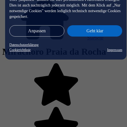
Dies ist auch nachträglich jederzeit möglich. Mit dem Klick auf „Nur
notwendige Cookies” werden lediglich technisch notwendige Cookies
gespeichert.
Anpassen
Geht klar
Startseite
Datenschutzerklärung
Mirachoro Praia da Rocha
Cookierichtlinie
Impressum