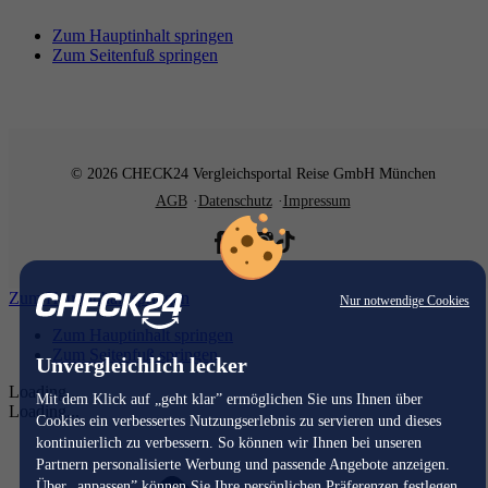
Zum Hauptinhalt springen
Zum Seitenfuß springen
© 2026 CHECK24 Vergleichsportal Reise GmbH München
AGB
Datenschutz
Impressum
Zum Hauptinhalt springen
Nur notwendige Cookies
Zum Hauptinhalt springen
Zum Seitenfuß springen
Unvergleichlich lecker
Loading...
Mit dem Klick auf „geht klar” ermöglichen Sie uns Ihnen über
Loading...
Cookies ein verbessertes Nutzungserlebnis zu servieren und dieses
kontinuierlich zu verbessern. So können wir Ihnen bei unseren
Partnern personalisierte Werbung und passende Angebote anzeigen.
Über „anpassen” können Sie Ihre persönlichen Präferenzen festlegen.