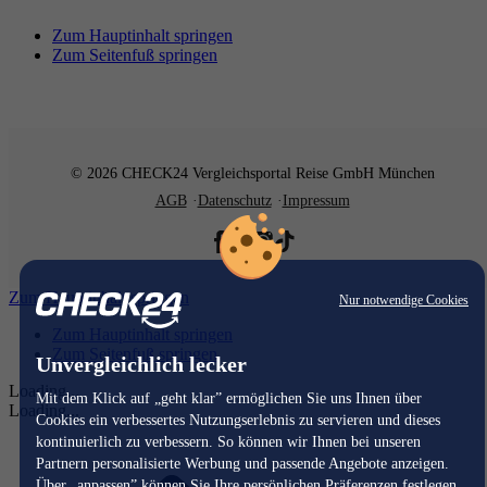
Zum Hauptinhalt springen
Zum Seitenfuß springen
© 2026 CHECK24 Vergleichsportal Reise GmbH München
AGB
Datenschutz
Impressum
Zum Hauptinhalt springen
Nur notwendige Cookies
Zum Hauptinhalt springen
Zum Seitenfuß springen
Unvergleichlich lecker
Loading...
Mit dem Klick auf „geht klar” ermöglichen Sie uns Ihnen über
Loading...
Cookies ein verbessertes Nutzungserlebnis zu servieren und dieses
kontinuierlich zu verbessern. So können wir Ihnen bei unseren
Partnern personalisierte Werbung und passende Angebote anzeigen.
Über „anpassen” können Sie Ihre persönlichen Präferenzen festlegen.