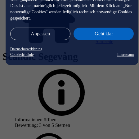
Dies ist auch nachträglich jederzeit möglich. Mit dem Klick auf „Nur
notwendige Cookies” werden lediglich technisch notwendige Cookies
gespeichert.
Anpassen
Geht klar
Startseite
Datenschutzerklärung
Scandic Segevång
Cookierichtlinie
Impressum
Informationen öffnen
Bewertung: 3 von 5 Sternen