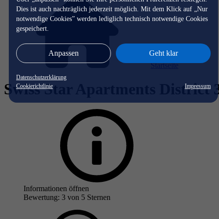
Dies ist auch nachträglich jederzeit möglich. Mit dem Klick auf „Nur
notwendige Cookies” werden lediglich technisch notwendige Cookies
gespeichert.
Anpassen
Geht klar
Startseite
Datenschutzerklärung
Swiss Star Apartments District 
Cookierichtlinie
Impressum
Informationen öffnen
Bewertung: 3 von 5 Sternen