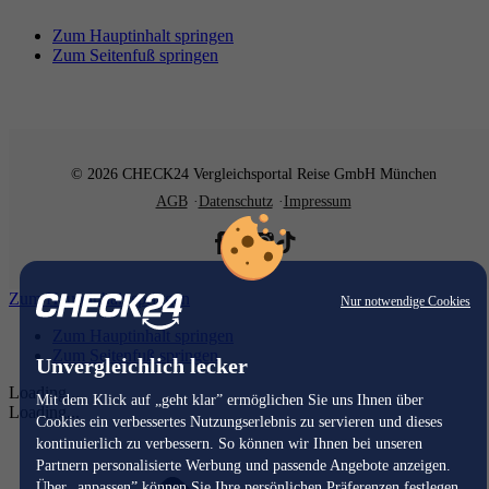
Zum Hauptinhalt springen
Zum Seitenfuß springen
© 2026 CHECK24 Vergleichsportal Reise GmbH München
AGB
Datenschutz
Impressum
Zum Hauptinhalt springen
Nur notwendige Cookies
Zum Hauptinhalt springen
Zum Seitenfuß springen
Unvergleichlich lecker
Loading...
Mit dem Klick auf „geht klar” ermöglichen Sie uns Ihnen über
Loading...
Cookies ein verbessertes Nutzungserlebnis zu servieren und dieses
kontinuierlich zu verbessern. So können wir Ihnen bei unseren
Partnern personalisierte Werbung und passende Angebote anzeigen.
Über „anpassen” können Sie Ihre persönlichen Präferenzen festlegen.