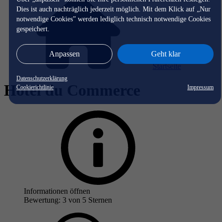
Dies ist auch nachträglich jederzeit möglich. Mit dem Klick auf „Nur
notwendige Cookies” werden lediglich technisch notwendige Cookies
gespeichert.
Anpassen
Geht klar
Startseite
Datenschutzerklärung
Hotel du Commerce
Cookierichtlinie
Impressum
Informationen öffnen
Bewertung: 3 von 5 Sternen