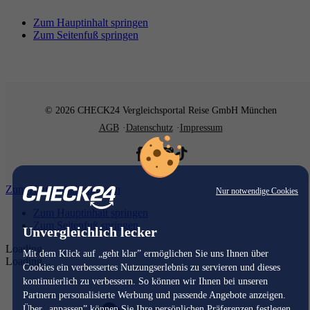
Zum Hauptinhalt springen
Zum Seitenfuß springen
© 2026 CHECK24 Vergleichsportal Reise GmbH München
AGB
Datenschutz
Impressum
Zum Hauptinhalt springen
Nur notwendige Cookies
Zum Hauptinhalt springen
Zum Seitenfuß springen
Unvergleichlich lecker
Loading...
Mit dem Klick auf „geht klar” ermöglichen Sie uns Ihnen über
Loading...
Cookies ein verbessertes Nutzungserlebnis zu servieren und dieses
kontinuierlich zu verbessern. So können wir Ihnen bei unseren
Partnern personalisierte Werbung und passende Angebote anzeigen.
Über „anpassen” können Sie Ihre persönlichen Präferenzen festlegen.