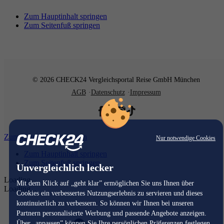
Zum Hauptinhalt springen
Zum Seitenfuß springen
© 2026 CHECK24 Vergleichsportal Reise GmbH München
AGB
Datenschutz
Impressum
Zum Hauptinhalt springen
Nur notwendige Cookies
Zum Hauptinhalt springen
Zum Seitenfuß springen
Unvergleichlich lecker
Loading...
Mit dem Klick auf „geht klar” ermöglichen Sie uns Ihnen über
Loading...
Cookies ein verbessertes Nutzungserlebnis zu servieren und dieses
kontinuierlich zu verbessern. So können wir Ihnen bei unseren
Partnern personalisierte Werbung und passende Angebote anzeigen.
Über „anpassen” können Sie Ihre persönlichen Präferenzen festlegen.