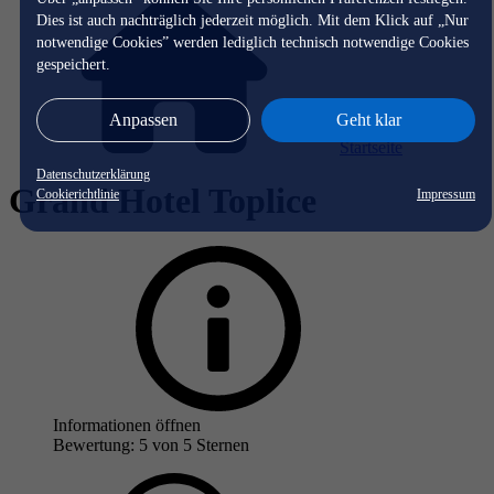
Dies ist auch nachträglich jederzeit möglich. Mit dem Klick auf „Nur
notwendige Cookies” werden lediglich technisch notwendige Cookies
gespeichert.
Anpassen
Geht klar
Startseite
Datenschutzerklärung
Grand Hotel Toplice
Cookierichtlinie
Impressum
Informationen öffnen
Bewertung: 5 von 5 Sternen