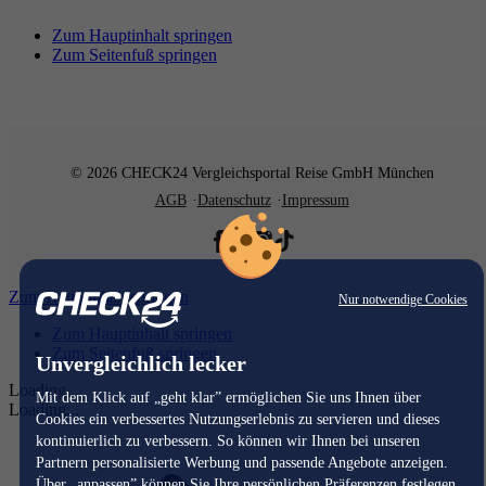
Zum Hauptinhalt springen
Zum Seitenfuß springen
© 2026 CHECK24 Vergleichsportal Reise GmbH München
AGB
Datenschutz
Impressum
Zum Hauptinhalt springen
Nur notwendige Cookies
Zum Hauptinhalt springen
Zum Seitenfuß springen
Unvergleichlich lecker
Loading...
Mit dem Klick auf „geht klar” ermöglichen Sie uns Ihnen über
Loading...
Cookies ein verbessertes Nutzungserlebnis zu servieren und dieses
kontinuierlich zu verbessern. So können wir Ihnen bei unseren
Partnern personalisierte Werbung und passende Angebote anzeigen.
Über „anpassen” können Sie Ihre persönlichen Präferenzen festlegen.