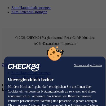
Zum Hauptinhalt springen
Zum Seitenfuß springen
© 2026 CHECK24 Vergleichsportal Reise GmbH München
AGB
Datenschutz
Impressum
Zum Hauptinhalt springen
Nur notwendige Cookies
Zum Hauptinhalt springen
Zum Seitenfuß springen
Unvergleichlich lecker
Loading...
Mit dem Klick auf „geht klar” ermöglichen Sie uns Ihnen über
Loading...
Cookies ein verbessertes Nutzungserlebnis zu servieren und dieses
kontinuierlich zu verbessern. So können wir Ihnen bei unseren
Partnern personalisierte Werbung und passende Angebote anzeigen.
Über „anpassen” können Sie Ihre persönlichen Präferenzen festlegen.