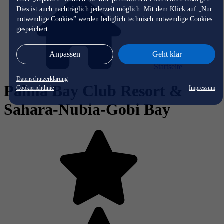
Dies ist auch nachträglich jederzeit möglich. Mit dem Klick auf „Nur
notwendige Cookies” werden lediglich technisch notwendige Cookies
gespeichert.
Anpassen
Geht klar
Startseite
Datenschutzerklärung
Palma Bay Club Resort &
Cookierichtlinie
Impressum
Sahara-Nubia-Gobi Bay