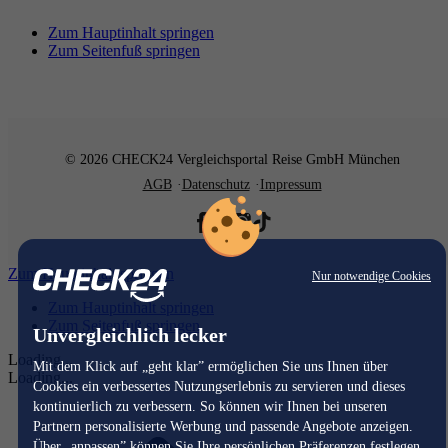
Zum Hauptinhalt springen
Zum Seitenfuß springen
© 2026 CHECK24 Vergleichsportal Reise GmbH München
AGB
Datenschutz
Impressum
Zum Hauptinhalt springen
Nur notwendige Cookies
Zum Hauptinhalt springen
Zum Seitenfuß springen
Unvergleichlich lecker
Loading...
Mit dem Klick auf „geht klar” ermöglichen Sie uns Ihnen über
Loading...
Cookies ein verbessertes Nutzungserlebnis zu servieren und dieses
kontinuierlich zu verbessern. So können wir Ihnen bei unseren
Partnern personalisierte Werbung und passende Angebote anzeigen.
Über „anpassen” können Sie Ihre persönlichen Präferenzen festlegen.