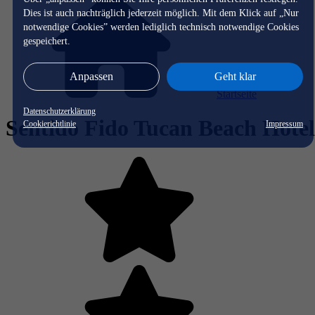
Dies ist auch nachträglich jederzeit möglich. Mit dem Klick auf „Nur
notwendige Cookies” werden lediglich technisch notwendige Cookies
gespeichert.
Anpassen
Geht klar
Startseite
Datenschutzerklärung
Sentido Fido Tucan Beach Hotel
Cookierichtlinie
Impressum