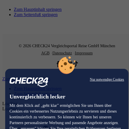
Zum Hauptinhalt springen
Zum Seitenfuß springen
© 2026 CHECK24 Vergleichsportal Reise GmbH München
AGB
Datenschutz
Impressum
Zum Hauptinhalt springen
Nur notwendige Cookies
Zum Hauptinhalt springen
Zum Seitenfuß springen
Unvergleichlich lecker
Loading...
Mit dem Klick auf „geht klar” ermöglichen Sie uns Ihnen über
Loading...
Cookies ein verbessertes Nutzungserlebnis zu servieren und dieses
kontinuierlich zu verbessern. So können wir Ihnen bei unseren
Partnern personalisierte Werbung und passende Angebote anzeigen.
Über „anpassen” können Sie Ihre persönlichen Präferenzen festlegen.