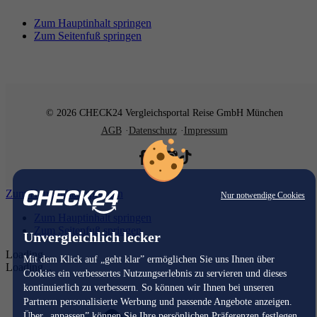
Zum Hauptinhalt springen
Zum Seitenfuß springen
© 2026 CHECK24 Vergleichsportal Reise GmbH München
AGB
Datenschutz
Impressum
Zum Hauptinhalt springen
Nur notwendige Cookies
Zum Hauptinhalt springen
Zum Seitenfuß springen
Unvergleichlich lecker
Loading...
Mit dem Klick auf „geht klar” ermöglichen Sie uns Ihnen über
Loading...
Cookies ein verbessertes Nutzungserlebnis zu servieren und dieses
kontinuierlich zu verbessern. So können wir Ihnen bei unseren
Partnern personalisierte Werbung und passende Angebote anzeigen.
Über „anpassen” können Sie Ihre persönlichen Präferenzen festlegen.