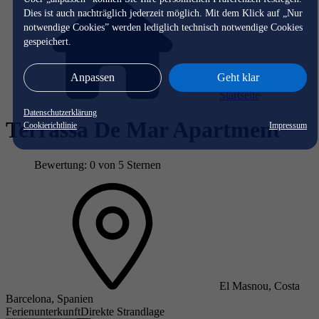
Dies ist auch nachträglich jederzeit möglich. Mit dem Klick auf „Nur
notwendige Cookies” werden lediglich technisch notwendige Cookies
gespeichert.
Anpassen
Geht klar
Startseite
Datenschutzerklärung
Terrassa De Mar Apartment
Cookierichtlinie
Impressum
Bewertung: 0 von 5 Sternen
El Masnou, Costa
Barcelona, Spanien
Ferienunterkunft
Direkte Strandlage